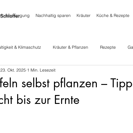
Schloffer
elbstversorgung
Nachhaltig sparen
Kräuter
Küche & Rezepte
tigkeit & Klimaschutz
Kräuter & Pflanzen
Rezepte
Ga
23. Okt. 2025
1 Min. Lesezeit
feln selbst pflanzen – Tip
ht bis zur Ernte