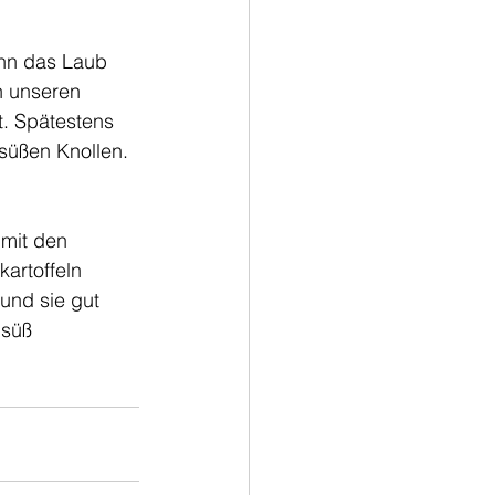
enn das Laub 
n unseren 
t. Spätestens 
süßen Knollen.
mit den 
artoffeln 
und sie gut 
süß 